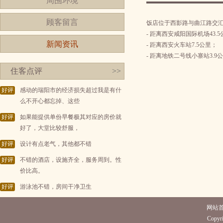
周围环境
顾客留言
饭店位于西影路与曲江路交
- 距离西安咸阳国际机场43.5
新闻资讯
- 距离西安火车站7.5公里；
- 距离地铁二号线小寨站3.9
住客点评
>>
好评
感动的瑞阳市的经济损失超过我是有什
么不开心都忘掉、这些
好评
如果能提供单份早餐极其对应的房价就
好了，大堂比较舒服，
好评
设计有点老气，其他都不错
好评
不错的酒店，设施齐全，服务周到。性
价比高。
好评
游泳池不错，房间干净卫生
网站
Copyri