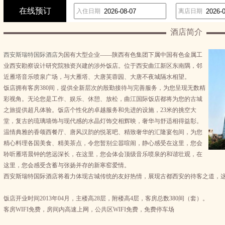
在线预订
入住日期
离店日期
酒店简介
西安斯瑞特国际酒店
为国有大型企业——陕西有色集团下属中国有色金属工
业西安勘察设计研究院独资兴建的涉外饭店。位于西安曲江新区东南隅，邻
近雁塔音乐喷泉广场，与大雁塔、大唐芙蓉园、大唐不夜城隔水相望。
饭店拥有客房380间，提供全新层次的殷勤接待与完善服务，为您呈现无数精
彩视角。无论您是工作、娱乐、休憩、放松，曲江国际饭店都将为您的古城
之旅提供超凡体验。饭店个性化的卓越服务和先进的设施，23米的挑空大
堂，复古的琉璃墙饰与现代感的水晶灯饰交相辉映，奢华与舒适相得益彰。
温情典雅的香颂西餐厅、唐风汉韵的悦茗吧、精致奢华的汇隆宴包间，为您
精心料理各国美食、精美茶点，令您暂别尘嚣喧闹，静心感受在这里，您会
聆听雁塔晨钟的悠远深长，在这里，您会体会顶级音乐喷泉的和谐壮观，在
这里，您会感受含蓄与张扬并存的新寒窑爱情。
西安斯瑞特国际酒店将着力体现古城传统的友好热情，展现古都西安的待客之道，
饭店开业时间2013年04月，主楼高28层，附楼高4层，客房总数380间（套）。
客房WIFI免费，房间内高速上网，公共区WIFI免费，免费停车场