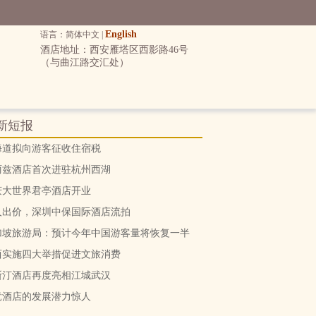
English
语言：简体中文 |
酒店地址：西安雁塔区西影路46号
（与曲江路交汇处）
新短报
海道拟向游客征收住宿税
丽兹酒店首次进驻杭州西湖
庆大世界君亭酒店开业
人出价，深圳中保国际酒店流拍
加坡旅游局：预计今年中国游客量将恢复一半
西实施四大举措促进文旅消费
斯汀酒店再度亮相江城武汉
竞酒店的发展潜力惊人