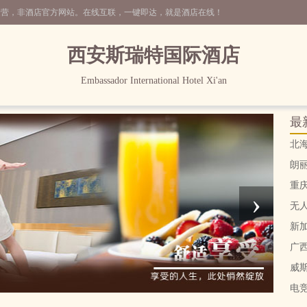
运营，非酒店官方网站。在线互联，一键即达，就是酒店在线！
西安斯瑞特国际酒店
Embassador International Hotel Xi'an
最
北
朗
重
›
无
新
广
威
电